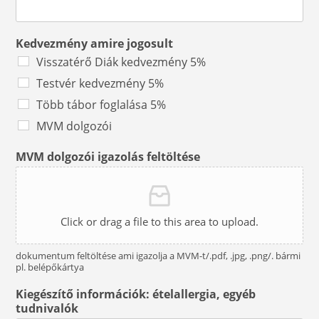
Kedvezmény amire jogosult
Visszatérő Diák kedvezmény 5%
Testvér kedvezmény 5%
Több tábor foglalása 5%
MVM dolgozói
MVM dolgozói igazolás feltöltése
Click or drag a file to this area to upload.
dokumentum feltöltése ami igazolja a MVM-t/.pdf, .jpg, .png/. bármi
pl. belépőkártya
Kiegészítő információk: ételallergia, egyéb
tudnivalók