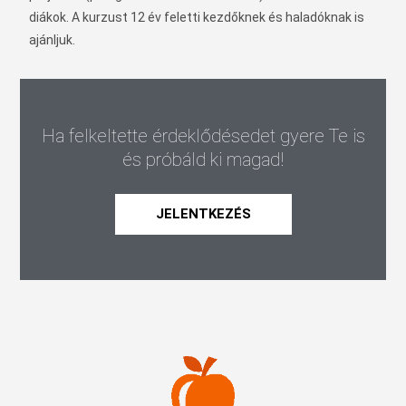
diákok. A kurzust 12 év feletti kezdőknek és haladóknak is
ajánljuk.
Ha felkeltette érdeklődésedet gyere Te is
és próbáld ki magad!
JELENTKEZÉS