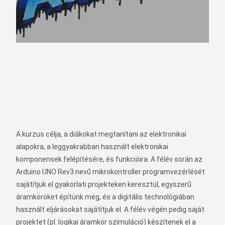
A kurzus célja, a diákokat megtanítani az elektronikai
alapokra, a leggyakrabban használt elektronikai
komponensek felépítésére, és funkcióira. A félév során az
Arduino UNO Rev3 nevű mikrokontroller programvezérlését
sajátítjuk el gyakorlati projekteken keresztül, egyszerű
áramköröket építünk meg, és a digitális technológiában
használt eljárásokat sajátítjuk el. A félév végén pedig saját
projektet (pl. logikai áramkör szimuláció) készítenek el a