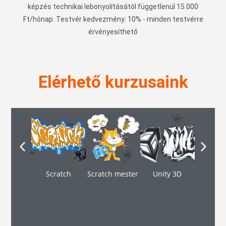
képzés technikai lebonyolításától
függetlenül 15.000
Ft/hónap
. Testvér kedvezmény: 10% - minden testvérre
érvényesíthető
Elérhető kurzusaink
Scratch
Scratch mester
Unity 3D
Youtube