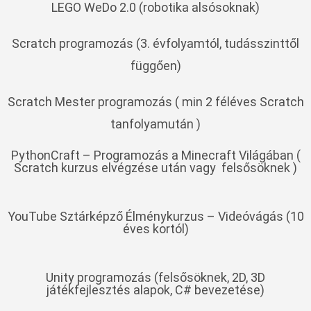
LEGO WeDo 2.0 (robotika alsósoknak)
Scratch programozás (3. évfolyamtól, tudásszinttől
függően)
Scratch Mester programozás ( min 2 féléves Scratch
tanfolyamután )
PythonCraft – Programozás a Minecraft Világában (
Scratch kurzus elvégzése után vagy felsősöknek )
YouTube Sztárképző Élménykurzus – Videóvágás (10
éves kortól)
Unity programozás (felsősöknek, 2D, 3D
játékfejlesztés alapok, C# bevezetése)