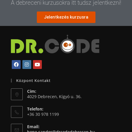
A debreceni kurzusokra itt tudsz jelentkezni!
Jelentkezés kurzusra
Központ Kontakt
Cím:
4029 Debrecen, Kígyó u. 36.
Telefon:
+36 30 978 1199
Email:
bone.sandor@drcodedebrecen.hu