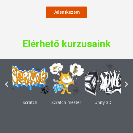
Jelentkezem
Elérhető kurzusaink
Scratch
Scratch mester
Unity 3D
You