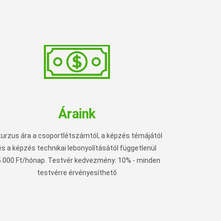
Áraink
kurzus ára a csoportlétszámtól, a képzés témájától
és a képzés technikai lebonyolításától
függetlenül
5.000 Ft/hónap
. Testvér kedvezmény: 10% - minden
testvérre érvényesíthető