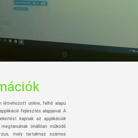
rmációk
létrehozott online, felhő alapú
plikáció fejlesztés alapjaival. A
ekintést kapnak az applikációk
e megtanulnak önállóan működő
kurzus, mely tartalmaz számos