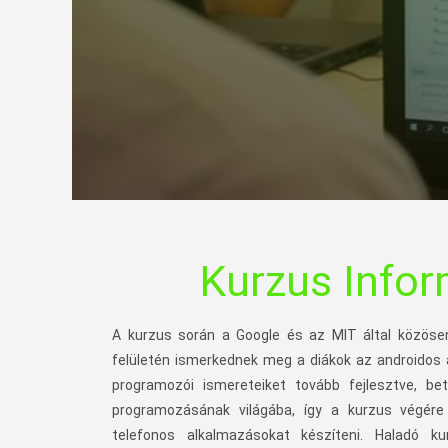
Kurzus Info
A kurzus során a Google és az MIT által közösen 
felületén ismerkednek meg a diákok az androidos ap
programozói ismereteiket tovább fejlesztve, bet
programozásának világába, így a kurzus végér
telefonos alkalmazásokat készíteni. Haladó 