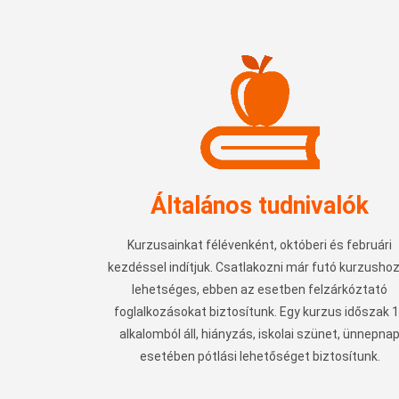
Általános tudnivalók
Kurzusainkat félévenként, októberi és februári
kezdéssel indítjuk. Csatlakozni már futó kurzushoz
lehetséges, ebben az esetben felzárkóztató
foglalkozásokat biztosítunk. Egy kurzus időszak 
alkalomból áll, hiányzás, iskolai szünet, ünnepna
esetében pótlási lehetőséget biztosítunk.