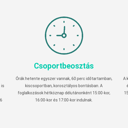
Csoportbeosztás
Órák hetente egyszer vannak, 60 perc időtartamban,
A 
 is
kiscsoportban, korosztályos bontásban. A
foglalkozások hétköznap délutánonként 15:00-kor,
1
16
16:00-kor és 17:00-kor indulnak.
p