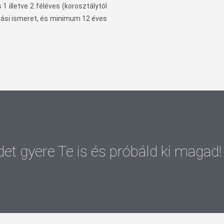
 illetve 2 féléves (korosztálytól
ozási ismeret, és minimum 12 éves
det gyere Te is és próbáld ki magad!