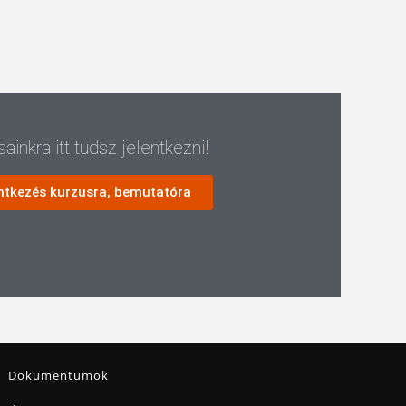
ainkra itt tudsz jelentkezni!
ntkezés kurzusra, bemutatóra
Sztár
C#
Arduino
Dokumentumok