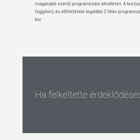
magasabb szintű programozási elméletet. A kurzus 1
függően), és előfeltétele legalább 2 félév program
kor.
Ha felkeltette érdeklődése